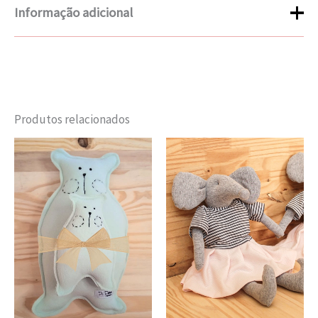
Informação adicional
Peso
0,350 kg
Dimensões
20 × 25 × 6 cm
Produtos relacionados
Recheio de fibra de silicone
Composition
anti-alérgica, Tecido 100%
algodão
Color
Cinza, Preto
NÃO usar máquina secadora,
Laundry
Produto lavável à mão, Secar
Instructions
à sombra
Dimensions
Gato de Botas: 45X33 cm