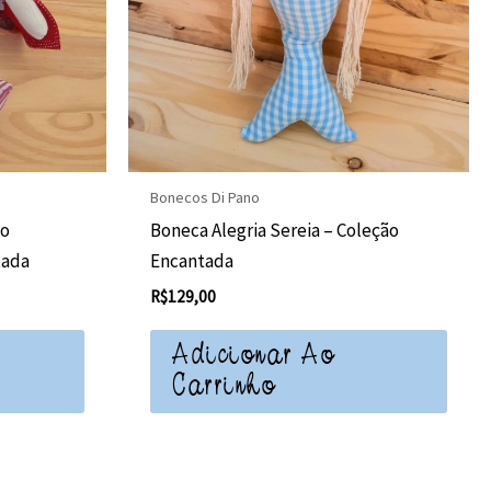
Bonecos Di Pano
ho
Boneca Alegria Sereia – Coleção
tada
Encantada
R$
129,00
Adicionar Ao
Carrinho