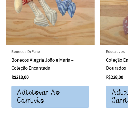
Bonecos Di Pano
Educativos
Bonecos Alegria João e Maria –
Coleção E
Coleção Encantada
Dourados
R$
218,00
R$
228,00
Adicionar Ao
Adic
Carrinho
Carr