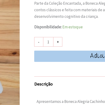
Parte da Coleção Encantada, a Boneca Aleg
contos clássicos e feita com materiais de 
desenvolvimento cognitivo da criança.
Disponibilidade:
Em estoque
Boneca
-
+
Alegria
Cachinhos
Adici
Dourados
-
Coleção
Encantada
Descrição
quantidade
Apresentamos a Boneca Alegria Cachinhos