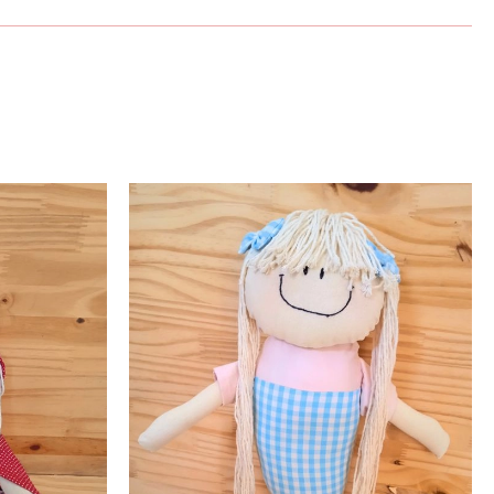
e silicone anti-alérgica, Tecido 100% algodão
do
secadora, Produto lavável à mão, Secar à sombra
cm