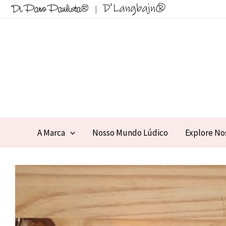
Ir
D'Langbajn®
Di Pano Paulista®
|
para
o
conteúdo
A Marca
Nosso Mundo Lúdico
Explore No