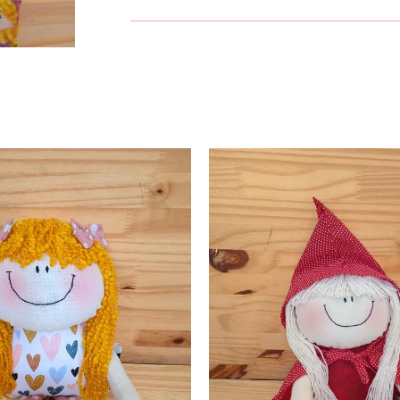
Peso
0,350 kg
Dimensões
20 × 25 × 6 cm
Composition
Recheio de fibra d
Color
salmon, Estampa
Laundry
NÃO usar máquina 
Instructions
Dimensions
Rapunzel: 39X33 