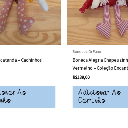
Bonecos Di Pano
ncatanda – Cachinhos
Boneca Alegria Chapeuzin
Vermelho – Coleção Encan
R$
139,00
ionar Ao
Adicionar Ao
inho
Carrinho