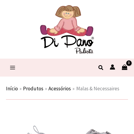
Ir
para
o
conteúdo
Pesquisar
Início
Produtos
Acessórios
Malas & Necessaires