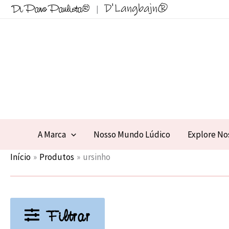
Ir
D'Langbajn®
Di Pano Paulista®
|
para
o
conteúdo
A Marca
Nosso Mundo Lúdico
Explore No
Início
Produtos
ursinho
Filtrar