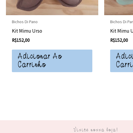
Bichos Di Pano
Bichos Di Pa
Kit Mimu Urso
Kit Mimu 
R$
152,00
R$
152,00
Adicionar Ao
Adic
Carrinho
Carr
Visite nossa loja!