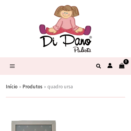
Ir
para
o
conteúdo
Pesquisar
Início
Produtos
quadro ursa