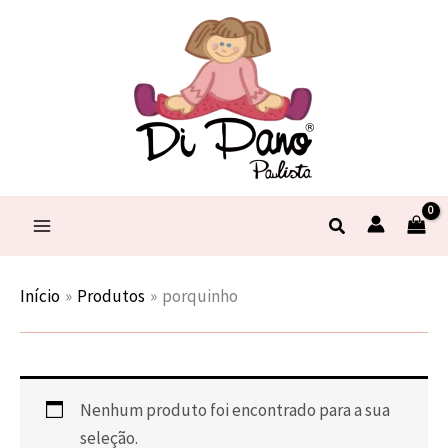
Ir
para
o
conteúdo
Pesquisar
Início
Produtos
porquinho
Nenhum produto foi encontrado para a sua
seleção.