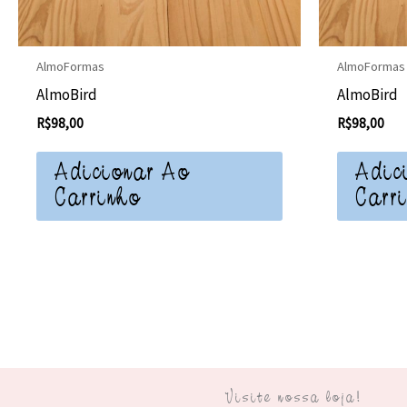
AlmoFormas
AlmoFormas
AlmoBird
AlmoBird
R$
98,00
R$
98,00
Adicionar Ao
Adic
Carrinho
Carr
Visite nossa loja!