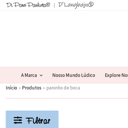
Ir
D'Langbajn®
Di Pano Paulista®
|
para
o
conteúdo
A Marca
Nosso Mundo Lúdico
Explore No
Início
Produtos
paninho de boca
Filtrar