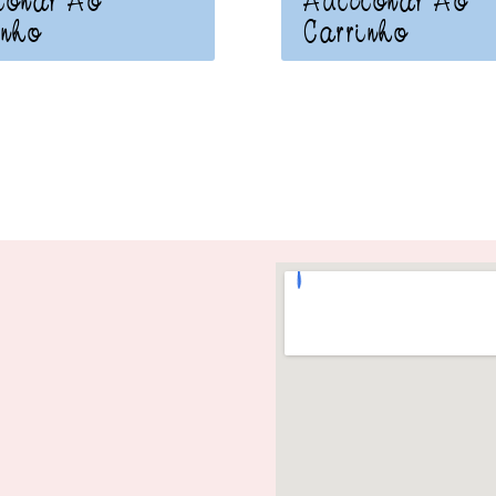
ionar Ao
Adicionar Ao
inho
Carrinho