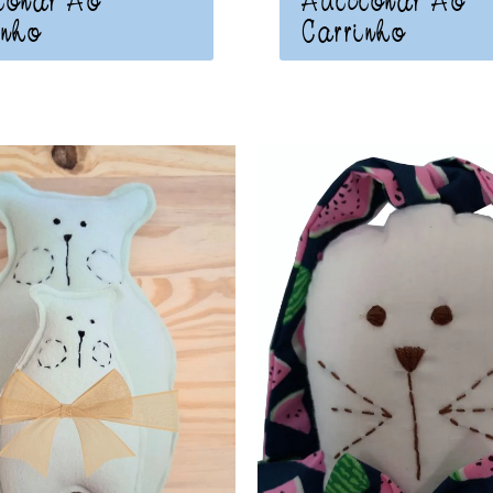
ionar Ao
Adicionar Ao
inho
Carrinho