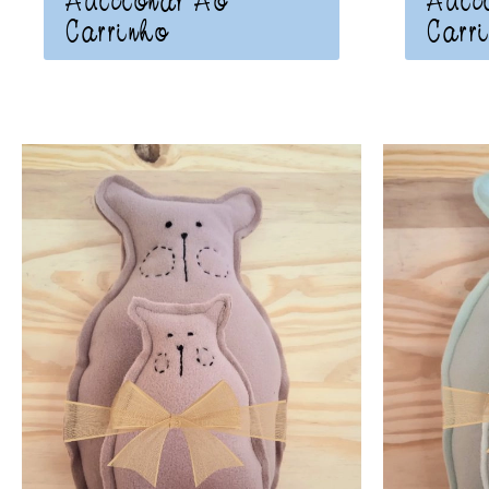
Adicionar Ao
Adic
Carrinho
Carr