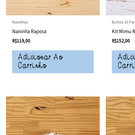
Naninhas
Bichos Di Pa
Naninha Raposa
Kit Mimu 
R$
119,00
R$
152,00
Adicionar Ao
Adic
Carrinho
Carr