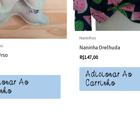
Naninhas
no
Naninha Orelhuda
Urso
R$
147,00
Adicionar Ao
ionar Ao
Carrinho
inho