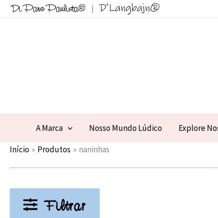
Ir
D'Langbajn®
Di Pano Paulista®
|
para
o
conteúdo
A Marca
Nosso Mundo Lúdico
Explore No
Início
Produtos
naninhas
Filtrar