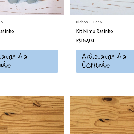
no
Bichos Di Pano
Ratinho
Kit Mimu Ratinho
R$
152,00
ionar Ao
Adicionar Ao
inho
Carrinho